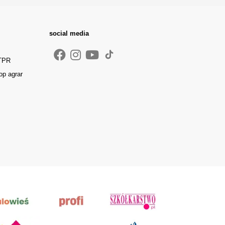
social media
 TPR
op agrar