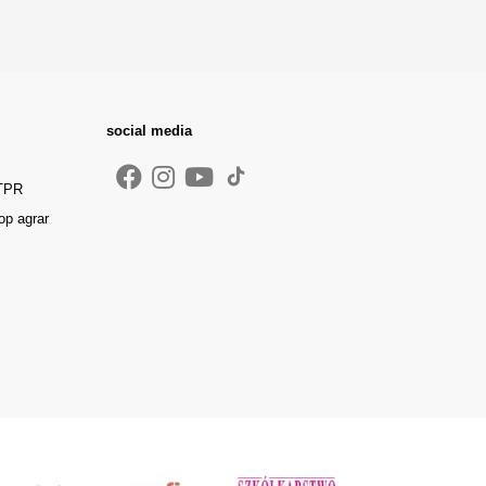
social media
 TPR
op agrar