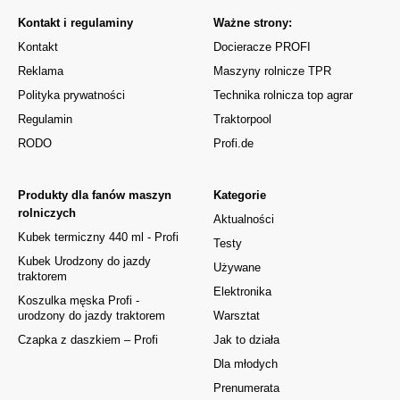
Kontakt i regulaminy
Ważne strony:
Kontakt
Docieracze PROFI
Reklama
Maszyny rolnicze TPR
Polityka prywatności
Technika rolnicza top agrar
Regulamin
Traktorpool
RODO
Profi.de
Produkty dla fanów maszyn
Kategorie
rolniczych
Aktualności
Kubek termiczny 440 ml - Profi
Testy
Kubek Urodzony do jazdy
Używane
traktorem
Elektronika
Koszulka męska Profi -
urodzony do jazdy traktorem
Warsztat
Czapka z daszkiem – Profi
Jak to działa
Dla młodych
Prenumerata