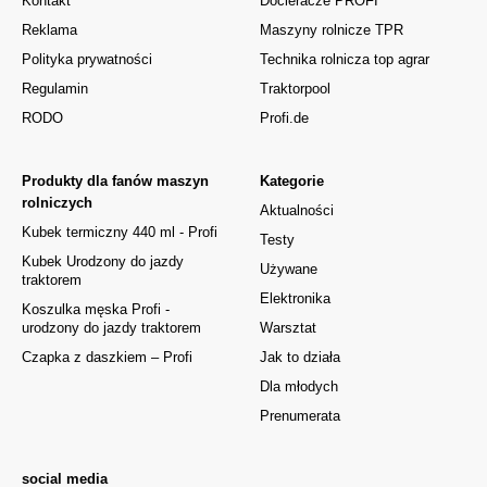
Kontakt
Docieracze PROFI
Reklama
Maszyny rolnicze TPR
Polityka prywatności
Technika rolnicza top agrar
Regulamin
Traktorpool
RODO
Profi.de
Produkty dla fanów maszyn
Kategorie
rolniczych
Aktualności
Kubek termiczny 440 ml - Profi
Testy
Kubek Urodzony do jazdy
Używane
traktorem
Elektronika
Koszulka męska Profi -
urodzony do jazdy traktorem
Warsztat
Czapka z daszkiem – Profi
Jak to działa
Dla młodych
Prenumerata
social media