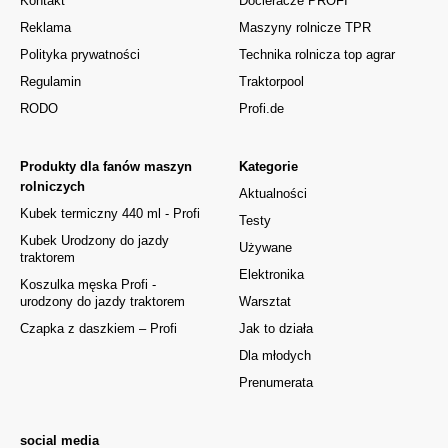
Kontakt
Docieracze PROFI
Reklama
Maszyny rolnicze TPR
Polityka prywatności
Technika rolnicza top agrar
Regulamin
Traktorpool
RODO
Profi.de
Produkty dla fanów maszyn
Kategorie
rolniczych
Aktualności
Kubek termiczny 440 ml - Profi
Testy
Kubek Urodzony do jazdy
Używane
traktorem
Elektronika
Koszulka męska Profi -
urodzony do jazdy traktorem
Warsztat
Czapka z daszkiem – Profi
Jak to działa
Dla młodych
Prenumerata
social media