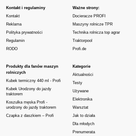
Kontakt i regulaminy
Ważne strony:
Kontakt
Docieracze PROFI
Reklama
Maszyny rolnicze TPR
Polityka prywatności
Technika rolnicza top agrar
Regulamin
Traktorpool
RODO
Profi.de
Produkty dla fanów maszyn
Kategorie
rolniczych
Aktualności
Kubek termiczny 440 ml - Profi
Testy
Kubek Urodzony do jazdy
Używane
traktorem
Elektronika
Koszulka męska Profi -
urodzony do jazdy traktorem
Warsztat
Czapka z daszkiem – Profi
Jak to działa
Dla młodych
Prenumerata