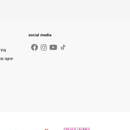
social media
 TPR
op agrar