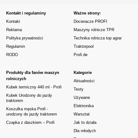
Kontakt i regulaminy
Ważne strony:
Kontakt
Docieracze PROFI
Reklama
Maszyny rolnicze TPR
Polityka prywatności
Technika rolnicza top agrar
Regulamin
Traktorpool
RODO
Profi.de
Produkty dla fanów maszyn
Kategorie
rolniczych
Aktualności
Kubek termiczny 440 ml - Profi
Testy
Kubek Urodzony do jazdy
Używane
traktorem
Elektronika
Koszulka męska Profi -
urodzony do jazdy traktorem
Warsztat
Czapka z daszkiem – Profi
Jak to działa
Dla młodych