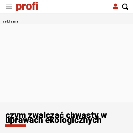
czym zwalczać chwasty w
uprawach ekologicznych