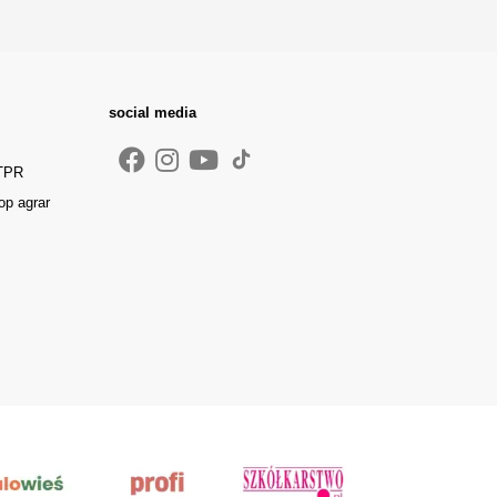
social media
 TPR
op agrar