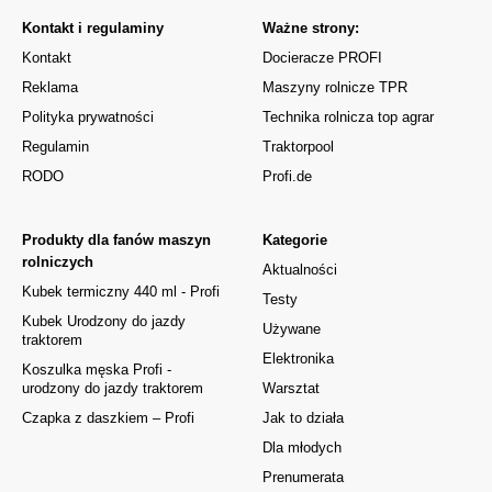
Kontakt i regulaminy
Ważne strony:
Kontakt
Docieracze PROFI
Reklama
Maszyny rolnicze TPR
Polityka prywatności
Technika rolnicza top agrar
Regulamin
Traktorpool
RODO
Profi.de
Produkty dla fanów maszyn
Kategorie
rolniczych
Aktualności
Kubek termiczny 440 ml - Profi
Testy
Kubek Urodzony do jazdy
Używane
traktorem
Elektronika
Koszulka męska Profi -
urodzony do jazdy traktorem
Warsztat
Czapka z daszkiem – Profi
Jak to działa
Dla młodych
Prenumerata