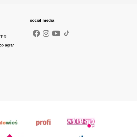
social media
 TPR
op agrar