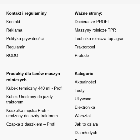
Kontakt i regulaminy
Ważne strony:
Kontakt
Docieracze PROFI
Reklama
Maszyny rolnicze TPR
Polityka prywatności
Technika rolnicza top agrar
Regulamin
Traktorpool
RODO
Profi.de
Produkty dla fanów maszyn
Kategorie
rolniczych
Aktualności
Kubek termiczny 440 ml - Profi
Testy
Kubek Urodzony do jazdy
Używane
traktorem
Elektronika
Koszulka męska Profi -
urodzony do jazdy traktorem
Warsztat
Czapka z daszkiem – Profi
Jak to działa
Dla młodych