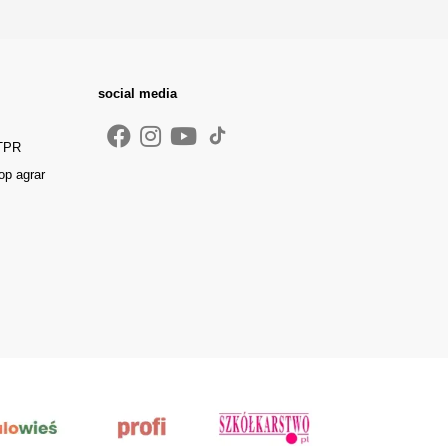
social media
 TPR
op agrar