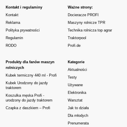
Kontakt i regulaminy
Ważne strony:
Kontakt
Docieracze PROFI
Reklama
Maszyny rolnicze TPR
Polityka prywatności
Technika rolnicza top agrar
Regulamin
Traktorpool
RODO
Profi.de
Produkty dla fanów maszyn
Kategorie
rolniczych
Aktualności
Kubek termiczny 440 ml - Profi
Testy
Kubek Urodzony do jazdy
Używane
traktorem
Elektronika
Koszulka męska Profi -
urodzony do jazdy traktorem
Warsztat
Czapka z daszkiem – Profi
Jak to działa
Dla młodych
Prenumerata