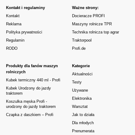
Kontakt i regulaminy
Ważne strony:
Kontakt
Docieracze PROFI
Reklama
Maszyny rolnicze TPR
Polityka prywatności
Technika rolnicza top agrar
Regulamin
Traktorpool
RODO
Profi.de
Produkty dla fanów maszyn
Kategorie
rolniczych
Aktualności
Kubek termiczny 440 ml - Profi
Testy
Kubek Urodzony do jazdy
Używane
traktorem
Elektronika
Koszulka męska Profi -
urodzony do jazdy traktorem
Warsztat
Czapka z daszkiem – Profi
Jak to działa
Dla młodych
Prenumerata