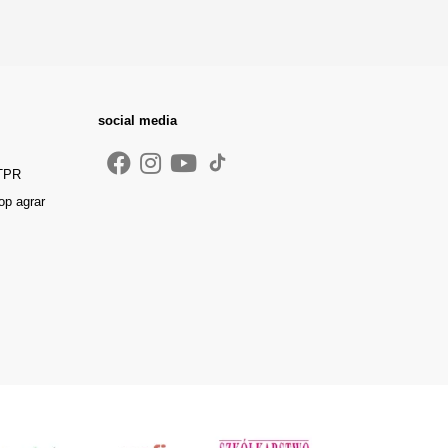
social media
 TPR
op agrar