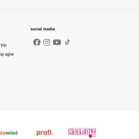
social media
 TPR
op agrar