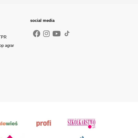
social media
 TPR
op agrar