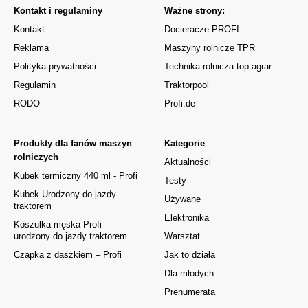
Kontakt i regulaminy
Ważne strony:
Kontakt
Docieracze PROFI
Reklama
Maszyny rolnicze TPR
Polityka prywatności
Technika rolnicza top agrar
Regulamin
Traktorpool
RODO
Profi.de
Produkty dla fanów maszyn
Kategorie
rolniczych
Aktualności
Kubek termiczny 440 ml - Profi
Testy
Kubek Urodzony do jazdy
Używane
traktorem
Elektronika
Koszulka męska Profi -
urodzony do jazdy traktorem
Warsztat
Czapka z daszkiem – Profi
Jak to działa
Dla młodych
Prenumerata