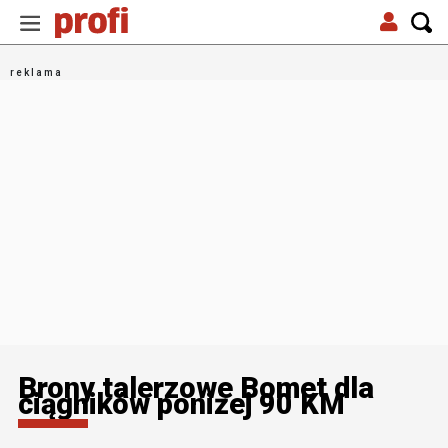
Brony talerzowe Bomet dla
ciągników poniżej 90 KM