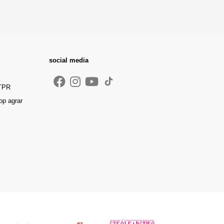
social media
 TPR
op agrar