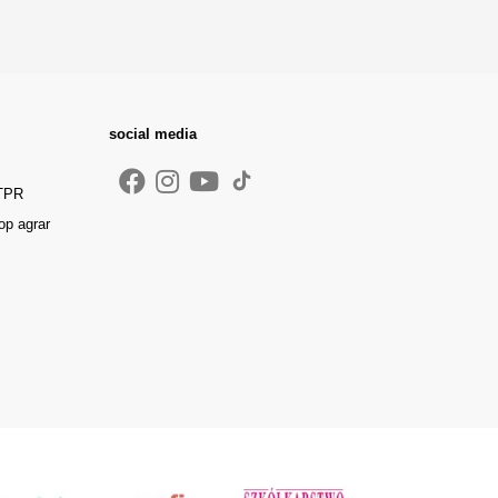
social media
 TPR
op agrar