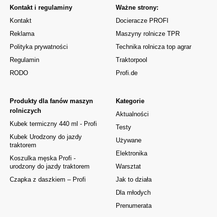
Kontakt i regulaminy
Ważne strony:
Kontakt
Docieracze PROFI
Reklama
Maszyny rolnicze TPR
Polityka prywatności
Technika rolnicza top agrar
Regulamin
Traktorpool
RODO
Profi.de
Produkty dla fanów maszyn
Kategorie
rolniczych
Aktualności
Kubek termiczny 440 ml - Profi
Testy
Kubek Urodzony do jazdy
Używane
traktorem
Elektronika
Koszulka męska Profi -
urodzony do jazdy traktorem
Warsztat
Czapka z daszkiem – Profi
Jak to działa
Dla młodych
Prenumerata