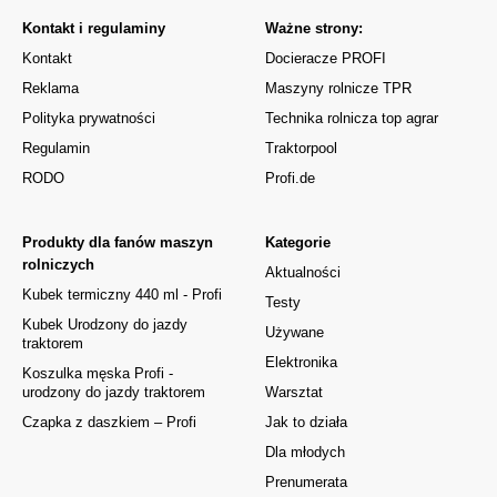
Kontakt i regulaminy
Ważne strony:
Kontakt
Docieracze PROFI
Reklama
Maszyny rolnicze TPR
Polityka prywatności
Technika rolnicza top agrar
Regulamin
Traktorpool
RODO
Profi.de
Produkty dla fanów maszyn
Kategorie
rolniczych
Aktualności
Kubek termiczny 440 ml - Profi
Testy
Kubek Urodzony do jazdy
Używane
traktorem
Elektronika
Koszulka męska Profi -
urodzony do jazdy traktorem
Warsztat
Czapka z daszkiem – Profi
Jak to działa
Dla młodych
Prenumerata