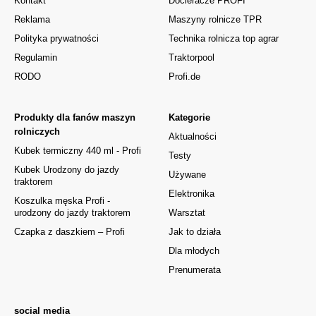
Kontakt
Docieracze PROFI
Reklama
Maszyny rolnicze TPR
Polityka prywatności
Technika rolnicza top agrar
Regulamin
Traktorpool
RODO
Profi.de
Produkty dla fanów maszyn
Kategorie
rolniczych
Aktualności
Kubek termiczny 440 ml - Profi
Testy
Kubek Urodzony do jazdy
Używane
traktorem
Elektronika
Koszulka męska Profi -
urodzony do jazdy traktorem
Warsztat
Czapka z daszkiem – Profi
Jak to działa
Dla młodych
Prenumerata
social media