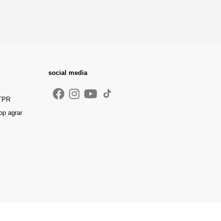
social media
 TPR
op agrar