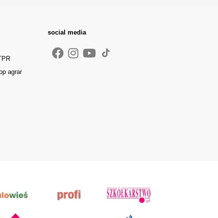
social media
 TPR
op agrar