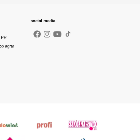
social media
 TPR
op agrar