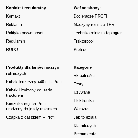
Kontakt i regulaminy
Ważne strony:
Kontakt
Docieracze PROFI
Reklama
Maszyny rolnicze TPR
Polityka prywatności
Technika rolnicza top agrar
Regulamin
Traktorpool
RODO
Profi.de
Produkty dla fanów maszyn
Kategorie
rolniczych
Aktualności
Kubek termiczny 440 ml - Profi
Testy
Kubek Urodzony do jazdy
Używane
traktorem
Elektronika
Koszulka męska Profi -
urodzony do jazdy traktorem
Warsztat
Czapka z daszkiem – Profi
Jak to działa
Dla młodych
Prenumerata