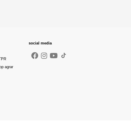
social media
 TPR
op agrar