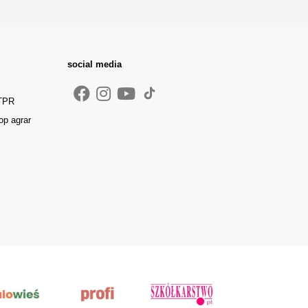
social media
 TPR
op agrar