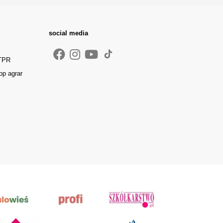
social media
 TPR
op agrar