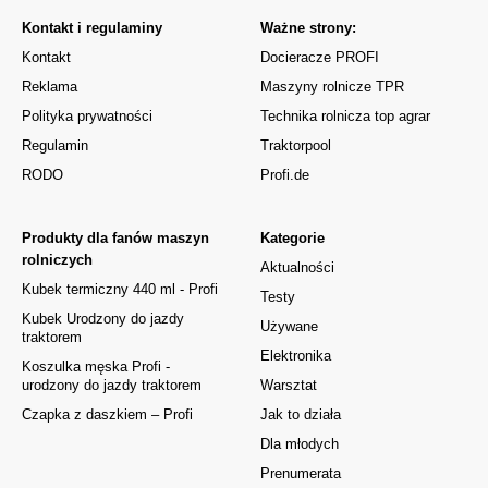
Kontakt i regulaminy
Ważne strony:
Kontakt
Docieracze PROFI
Reklama
Maszyny rolnicze TPR
Polityka prywatności
Technika rolnicza top agrar
Regulamin
Traktorpool
RODO
Profi.de
Produkty dla fanów maszyn
Kategorie
rolniczych
Aktualności
Kubek termiczny 440 ml - Profi
Testy
Kubek Urodzony do jazdy
Używane
traktorem
Elektronika
Koszulka męska Profi -
urodzony do jazdy traktorem
Warsztat
Czapka z daszkiem – Profi
Jak to działa
Dla młodych
Prenumerata