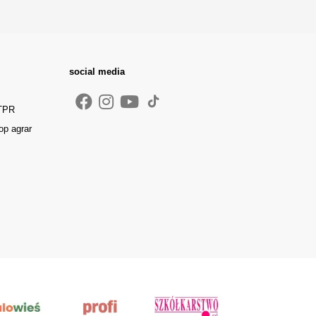
social media
 TPR
op agrar