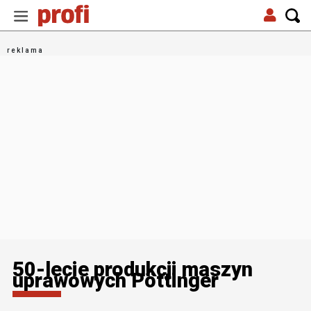
50-lecie produkcji maszyn
uprawowych Pöttinger