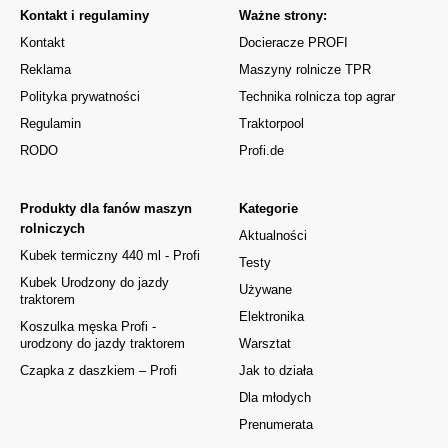
Kontakt i regulaminy
Ważne strony:
Kontakt
Docieracze PROFI
Reklama
Maszyny rolnicze TPR
Polityka prywatności
Technika rolnicza top agrar
Regulamin
Traktorpool
RODO
Profi.de
Produkty dla fanów maszyn
Kategorie
rolniczych
Aktualności
Kubek termiczny 440 ml - Profi
Testy
Kubek Urodzony do jazdy
Używane
traktorem
Elektronika
Koszulka męska Profi -
urodzony do jazdy traktorem
Warsztat
Czapka z daszkiem – Profi
Jak to działa
Dla młodych
Prenumerata