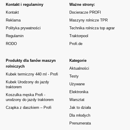
Kontakt i regulaminy
Ważne strony:
Kontakt
Docieracze PROFI
Reklama
Maszyny rolnicze TPR
Polityka prywatności
Technika rolnicza top agrar
Regulamin
Traktorpool
RODO
Profi.de
Produkty dla fanów maszyn
Kategorie
rolniczych
Aktualności
Kubek termiczny 440 ml - Profi
Testy
Kubek Urodzony do jazdy
Używane
traktorem
Elektronika
Koszulka męska Profi -
urodzony do jazdy traktorem
Warsztat
Czapka z daszkiem – Profi
Jak to działa
Dla młodych
Prenumerata