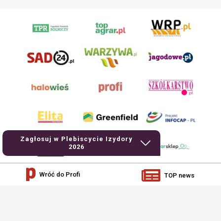
Zagłosuj w Plebiscycie Izydory
2026
Wróć do Profi
TOP news
AgroHorti Media Sp. z o.o. ul. Metalowa 5, 60-118 Poznań. Akta rejestrowe
przechowywane w Sądzie Rejonowym Poznań - Nowe Miasto i Wilda w Poznaniu,